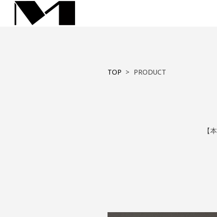
mtech オーダー家具 
愛知県江南市に本店を置く家具制作会社 エムテック
Skip
to
content
TOP
PRODUCT
【本