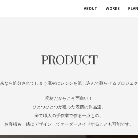
店舗什器 特注家具
ABOUT
WORKS
PLA
PRODUCT
来なら処分されてしまう廃材にレジンを流し込んで蘇らせるプロジェク
廃材だからこそ面白い！
ひとつひとつが違った表情の作品達。
全て職人の手作業で作る一点もの。
お客様も一緒にデザインしてオーダーメイドすることも可能です。