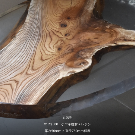
丸透明
¥120,000 ケヤキ廃材＋レジン
厚み50mm × 直径780mm程度